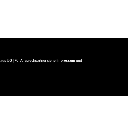
haus UG | Für Ansprechpartner siehe
Impressum
und