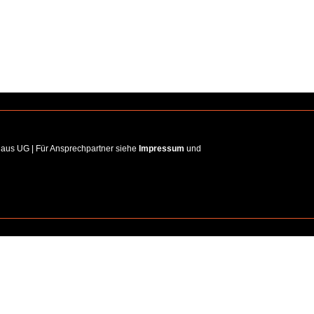
haus UG | Für Ansprechpartner siehe
Impressum
und