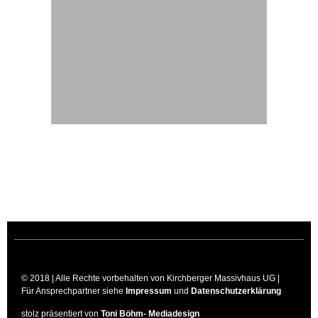
© 2018 | Alle Rechte vorbehalten von Kirchberger Massivhaus UG |
Für Ansprechpartner siehe
Impressum
und
Datenschutzerklärung
stolz präsentiert von
Toni Böhm- Mediadesign