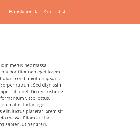
Haustypen
Kontakt
itudin metus nec massa
inia porttitor non eget lorem.
vestibulum condimentum ipsum.
amcorper rutrum. Sed dignissim
mpor sit amet. Donec tristique
 fermentum vitae lectus.
 eu mattis tortor, eget
elit, luctus placerat lorem sit
ada massa. Etiam auctor
i sapien, ut hendreri.