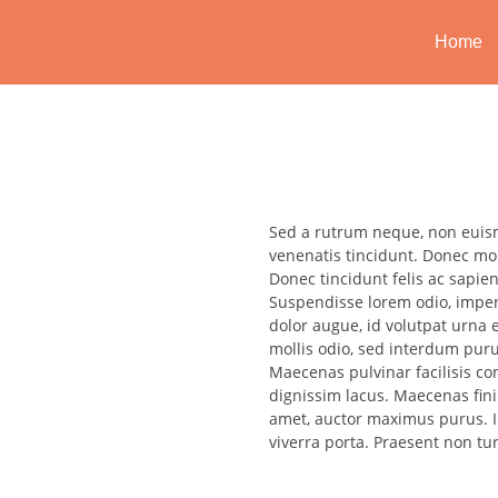
Home
Sed a rutrum neque, non euism
venenatis tincidunt. Donec moll
Donec tincidunt felis ac sapie
Suspendisse lorem odio, imper
dolor augue, id volutpat urna 
mollis odio, sed interdum pur
Maecenas pulvinar facilisis co
dignissim lacus. Maecenas finib
amet, auctor maximus purus. I
viverra porta. Praesent non t