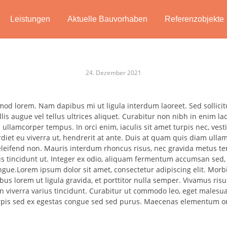
Leistungen
Aktuelle Bauvorhaben
Referenzobjekte
24. Dezember 2021
od lorem. Nam dapibus mi ut ligula interdum laoreet. Sed sollic
is augue vel tellus ultrices aliquet. Curabitur non nibh in enim lac
n ullamcorper tempus. In orci enim, iaculis sit amet turpis nec, 
diet eu viverra ut, hendrerit at ante. Duis at quam quis diam ull
eleifend non. Mauris interdum rhoncus risus, nec gravida metus te
us tincidunt ut. Integer ex odio, aliquam fermentum accumsan sed,
ngue.Lorem ipsum dolor sit amet, consectetur adipiscing elit. Morbi
us lorem ut ligula gravida, et porttitor nulla semper. Vivamus risus 
n viverra varius tincidunt. Curabitur ut commodo leo, eget malesu
urpis sed ex egestas congue sed sed purus. Maecenas elementum orc