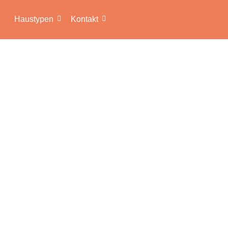
Haustypen
Kontakt
assa venenatis…
River Activities
24. Dezember 2021
/
No Comments