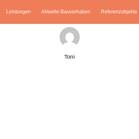
Leistungen
Aktuelle Bauvorhaben
Referenzobjekte
Toni
bus mi ut ligula interdum laoreet. Sed sollicitudin metus nec m